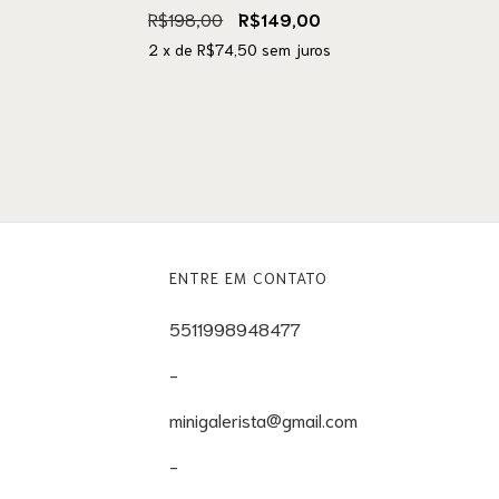
R$198,00
R$149,00
2
x de
R$74,50
sem juros
ENTRE EM CONTATO
5511998948477
-
minigalerista@gmail.com
-