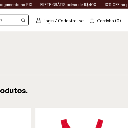
ento no PIX
FRETE GRÁTIS acima de R$400
10% OFF na prime
Login
/
Cadastre-se
Carrinho
(
0
)
rodutos.