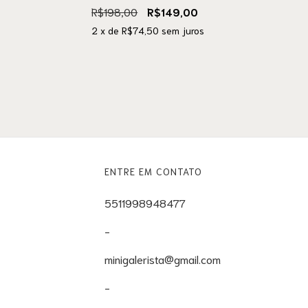
R$198,00
R$149,00
2
x de
R$74,50
sem juros
ENTRE EM CONTATO
5511998948477
-
minigalerista@gmail.com
-