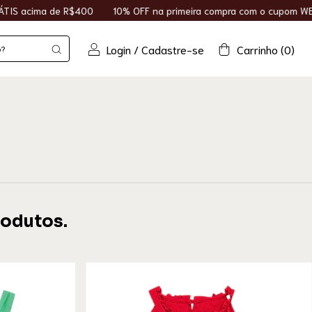
 de R$400
10% OFF na primeira compra com o cupom WELCOME10
Login
/
Cadastre-se
Carrinho
(
0
)
rodutos.