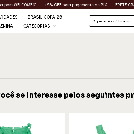
LCOME10
+5% OFF para pagamento no PIX
FRETE GRÁTIS acima
VIDADES
BRASIL COPA 26
ENINA
CATEGORIAS
você se interesse pelos seguintes p